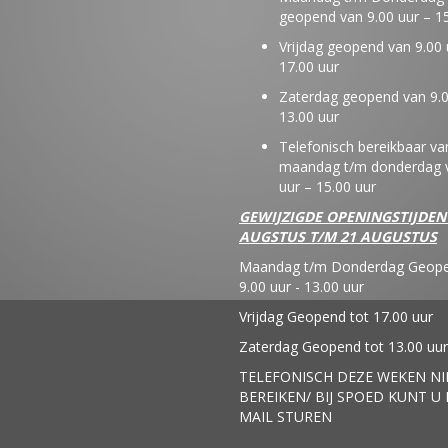
geopend van 9.00 uur – 15
Vrijdag geopend van 9.00 
17.00 uur
Zaterdag geopend van 9.0
13.00 uur
Telefonisch bereikbaar va
maandag t/m donderdag v
uur – 15.00 uur
GEWIJZIGDE OPENINGSTIJDEN
AUGSTUS T/M 21 AUGUSTUS
Maandag t/m Donderdag Geope
9.00 uur - 13.00 uur
Vrijdag Geopend tot 17.00 uur
Zaterdag Geopend tot 13.00 uur
TELEFONISCH DEZE WEKEN NI
BEREIKEN/ BIJ SPOED KUNT U
MAIL STUREN