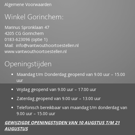
Algemene Voorwaarden
Winkel Gorinchem:
Marinus Spronklaan 47
4205 CG Gorinchem
0183-623096 (optie 1)
Mail:
info@vantwouthoortoestellen.nl
www.vantwouthoortoestellen.nl
Openingstijden
Maandag t/m Donderdag geopend van 9.00 uur – 15.00
uur
Vrijdag geopend van 9.00 uur – 17.00 uur
Zaterdag geopend van 9.00 uur – 13.00 uur
Telefonisch bereikbaar van maandag t/m donderdag van
9.00 uur – 15.00 uur
GEWIJZIGDE OPENINGSTIJDEN VAN 10 AUGSTUS T/M 21
AUGUSTUS