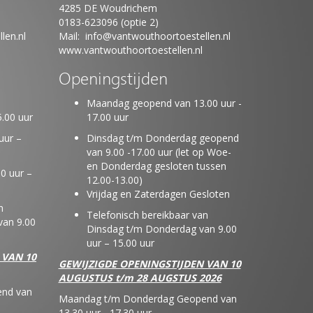
4285 DE Woudrichem
0183-623096 (optie 2)
len.nl
Mail:
info@vantwouthoortoestellen.nl
www.vantwouthoortoestellen.nl
Openingstijden
Maandag geopend van 13.00 uur -
.00 uur
17.00 uur
uur –
Dinsdag t/m Donderdag geopend
van 9.00 -17.00 uur (let op Woe-
en Donderdag gesloten tussen
0 uur –
12.00-13.00)
Vrijdag en Zaterdagen Gesloten
n
Telefonisch bereikbaar van
an 9.00
Dinsdag t/m Donderdag van 9.00
uur – 15.00 uur
 VAN 10
GEWIJZIGDE OPENINGSTIJDEN VAN 10
AUGUSTUS t/m 28 AUGSTUS 2026
nd van
Maandag t/m Donderdag Geopend van
13.30 uur - 17.30 uur